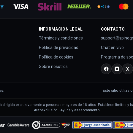
INFORMACIÓN LEGAL
CONTACTO
Términos y condiciones
support@spinogr
Política de privacidad
Chat en vivo
Política de cookies
Programa de soc
Sobre nosotros
os.
Este sitio utiliza
tá dirigida exclusivamente a personas mayores de 18 años. Establece límites y 
Autoexclusión
·
Ayuda y asesoramiento