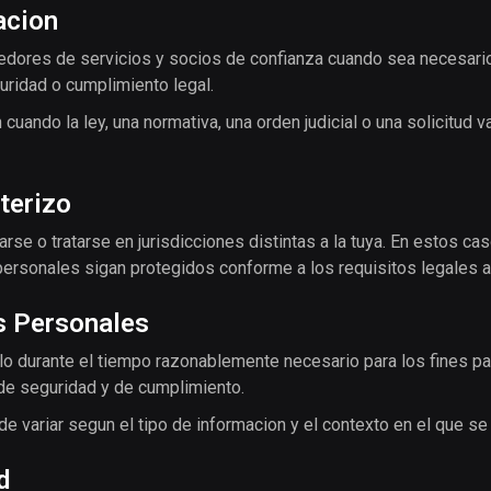
acion
ores de servicios y socios de confianza cuando sea necesario p
uridad o cumplimiento legal.
uando la ley, una normativa, una orden judicial o una solicitud 
terizo
se o tratarse en jurisdicciones distintas a la tuya. En estos 
personales sigan protegidos conforme a los requisitos legales a
s Personales
 durante el tiempo razonablemente necesario para los fines par
 de seguridad y de cumplimiento.
e variar segun el tipo de informacion y el contexto en el que se
d