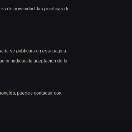
s de privacidad, las practicas de
ada se publicara en esta pagina.
acion indicara la aceptacion de la
sonales, puedes contactar con: