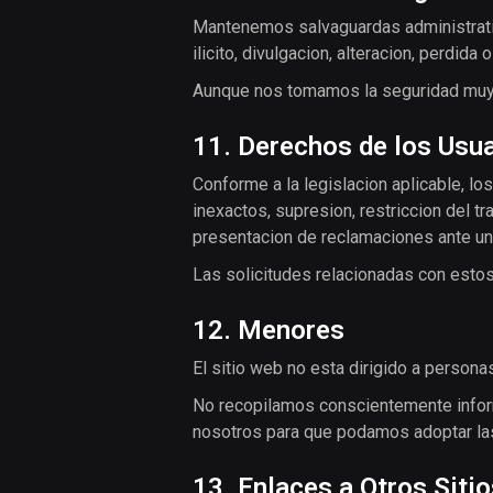
Mantenemos salvaguardas administrativ
ilicito, divulgacion, alteracion, perdida 
Aunque nos tomamos la seguridad muy 
11. Derechos de los Usu
Conforme a la legislacion aplicable, l
inexactos, supresion, restriccion del t
presentacion de reclamaciones ante un
Las solicitudes relacionadas con esto
12. Menores
El sitio web no esta dirigido a persona
No recopilamos conscientemente inform
nosotros para que podamos adoptar l
13. Enlaces a Otros Siti