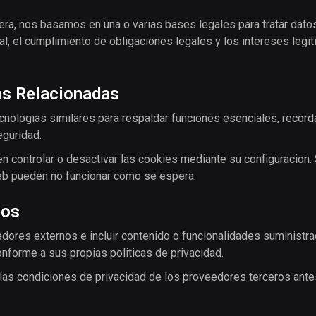
iera, nos basamos en una o varias bases legales para tratar dato
al, el cumplimiento de obligaciones legales y los intereses leg
as Relacionadas
ecnologias similares para respaldar funciones esenciales, recordar
eguridad.
n controlar o desactivar las cookies mediante su configuracion
web pueden no funcionar como se espera.
ros
ores externos e incluir contenido o funcionalidades suministra
onforme a sus propias politicas de privacidad.
as condiciones de privacidad de los proveedores terceros antes