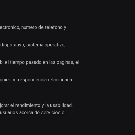
lectronico, numero de telefono y
 dispositivo, sistema operativo,
b, el tiempo pasado en las paginas, el
quier correspondencia relacionada.
rar el rendimiento y la usabilidad,
 usuarios acerca de servicios o