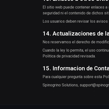
El sitio web puede contener enlaces a
seguridad ni el contenido de dichos sit
Los usuarios deben revisar los avisos d
14. Actualizaciones de la
Nos reservamos el derecho de modificar
Cuando la ley lo permita, el uso contin
Politica de privacidad revisada.
15. Informacion de Cont
Para cualquier pregunta sobre esta Pol
Spinogrino Solutions,
support@spinogr